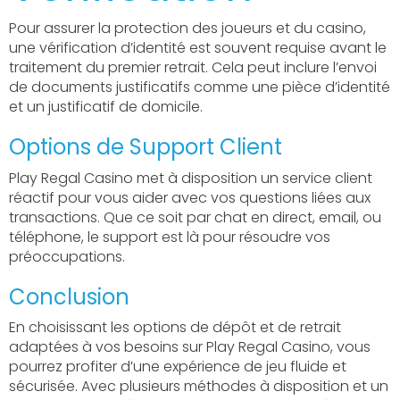
Pour assurer la protection des joueurs et du casino,
une vérification d’identité est souvent requise avant le
traitement du premier retrait. Cela peut inclure l’envoi
de documents justificatifs comme une pièce d’identité
et un justificatif de domicile.
Options de Support Client
Play Regal Casino met à disposition un service client
réactif pour vous aider avec vos questions liées aux
transactions. Que ce soit par chat en direct, email, ou
téléphone, le support est là pour résoudre vos
préoccupations.
Conclusion
En choisissant les options de dépôt et de retrait
adaptées à vos besoins sur Play Regal Casino, vous
pourrez profiter d’une expérience de jeu fluide et
sécurisée. Avec plusieurs méthodes à disposition et un