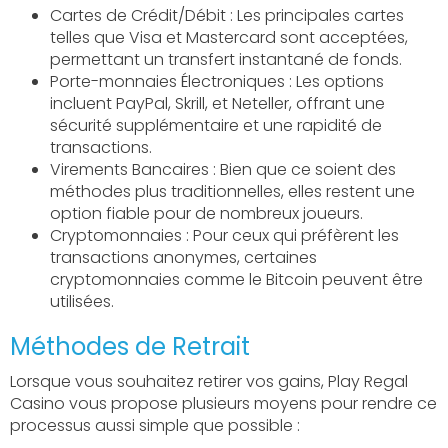
Cartes de Crédit/Débit : Les principales cartes
telles que Visa et Mastercard sont acceptées,
permettant un transfert instantané de fonds.
Porte-monnaies Électroniques : Les options
incluent PayPal, Skrill, et Neteller, offrant une
sécurité supplémentaire et une rapidité de
transactions.
Virements Bancaires : Bien que ce soient des
méthodes plus traditionnelles, elles restent une
option fiable pour de nombreux joueurs.
Cryptomonnaies : Pour ceux qui préfèrent les
transactions anonymes, certaines
cryptomonnaies comme le Bitcoin peuvent être
utilisées.
Méthodes de Retrait
Lorsque vous souhaitez retirer vos gains, Play Regal
Casino vous propose plusieurs moyens pour rendre ce
processus aussi simple que possible :