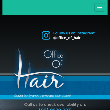
Togg
navig
Could be Sydney’s
smallest
hair salon!
Call us to check availability on: