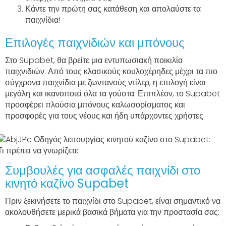
Κάντε την πρώτη σας κατάθεση και απολαύστε τα
παιχνίδια!
Επιλογές παιχνιδιών και μπόνους
Στο Supabet, θα βρείτε μια εντυπωσιακή ποικιλία
παιχνιδιών. Από τους κλασικούς κουλοχέρηδες μέχρι τα πιο
σύγχρονα παιχνίδια με ζωντανούς ντίλερ, η επιλογή είναι
μεγάλη και ικανοποιεί όλα τα γούστα. Επιπλέον, το Supabet
προσφέρει πλούσια μπόνους καλωσορίσματος και
προσφορές για τους νέους και ήδη υπάρχοντες χρήστες.
Συμβουλές για ασφαλές παιχνίδι στο
κινητό καζίνο Supabet
Πριν ξεκινήσετε το παιχνίδι στο Supabet, είναι σημαντικό να
ακολουθήσετε μερικά βασικά βήματα για την προστασία σας: